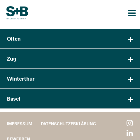
Togg
navi
Olten
Zug
Winterthur
Basel
IMPRESSUM
DATENSCHUTZERKLÄRUNG
BEWERBEN