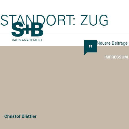
STANDORT:
ZUG
BEITRAGSNAVIGATION
Neuere Beiträge
IMPRESSUM
Christof Blättler