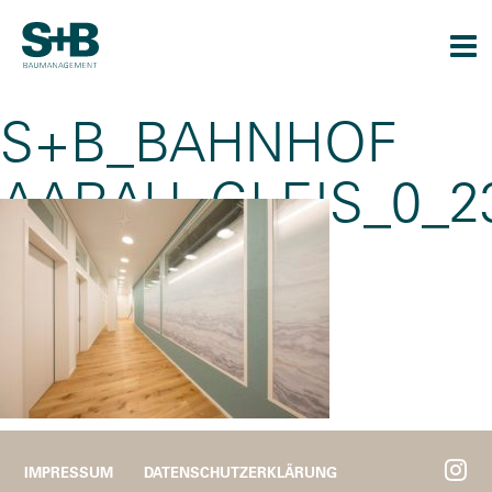
Togg
navi
S+B_BAHNHOF
AARAU_GLEIS_0_2
5. Dezember 2019
By
CU
IMPRESSUM
DATENSCHUTZERKLÄRUNG