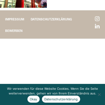
IMPRESSUM
DATENSCHUTZERKLÄRUNG
BEWERBEN
Wir verwenden für diese Website Cookies. Wenn Sie die Seite
weiterverwenden, gehen wir von Ihrem Einverständnis aus.
Okay
Datenschutzerklärung