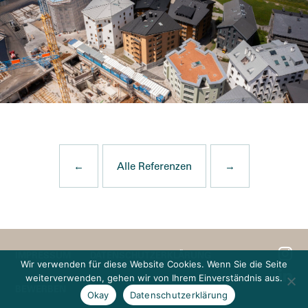
←
Alle Referenzen
→
IMPRESSUM
DATENSCHUTZERKLÄRUNG
Wir verwenden für diese Website Cookies. Wenn Sie die Seite
weiterverwenden, gehen wir von Ihrem Einverständnis aus.
BEWERBEN
Okay
Datenschutzerklärung