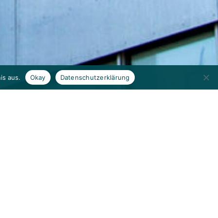
is aus.
Okay
Datenschutzerklärung
In Pratteln ist ein in mehrfacher