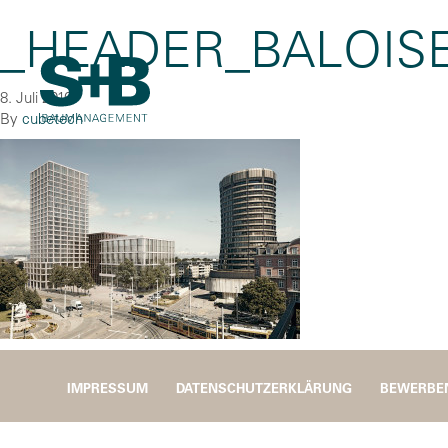
_HEADER_BALOISE
8. Juli 2016
By
cubetech
IMPRESSUM
DATENSCHUTZERKLÄRUNG
BEWERBE