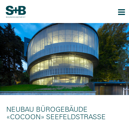
Togg
navi
NEUBAU BÜROGEBÄUDE
«COCOON» SEEFELDSTRASSE