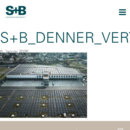
Togg
navi
S+B_DENNER_VER
9. Januar 2026
By
CU