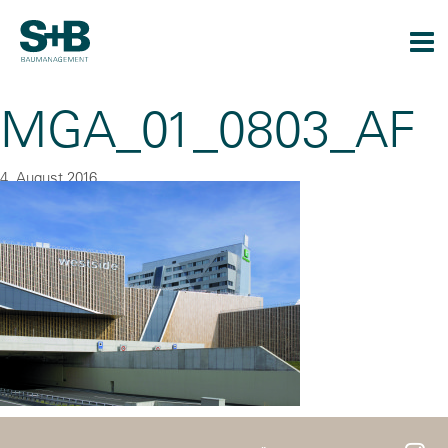
Togg
navi
MGA_01_0803_AF
4. August 2016
By
cubetech