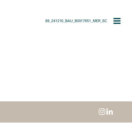
89_241210_BAU_B0017651_MER_SC
Toggle
navigat