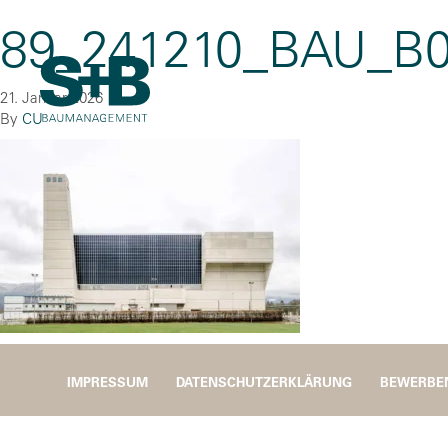
89_241210_BAU_B
21. Januar 2026
By
CU
IMPRESSUM
DATENSCHUTZERKLÄRUNG
BEWERBE