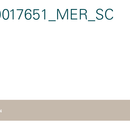
0017651_MER_SC
N