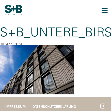
Togg
navi
S+B_UNTERE_BIRS
30. April 2024
By
CU
IMPRESSUM
DATENSCHUTZERKLÄRUNG