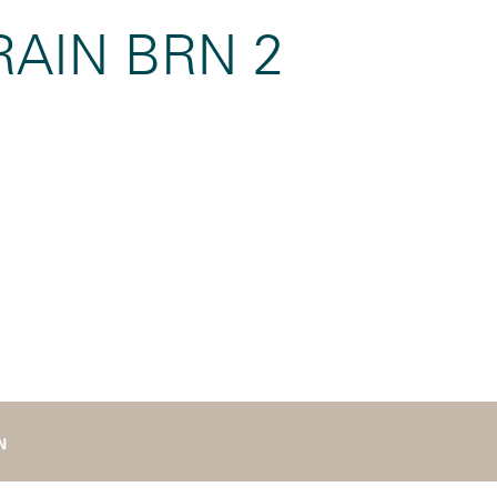
AIN BRN 2
N