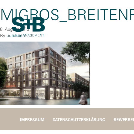
MIGROS_BREITENR
8. August 2016
By
cubetech
IMPRESSUM
DATENSCHUTZERKLÄRUNG
BEWERBE