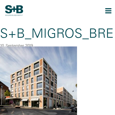
Togg
navi
S+B_MIGROS_BRE
10. September 2019
By
CU