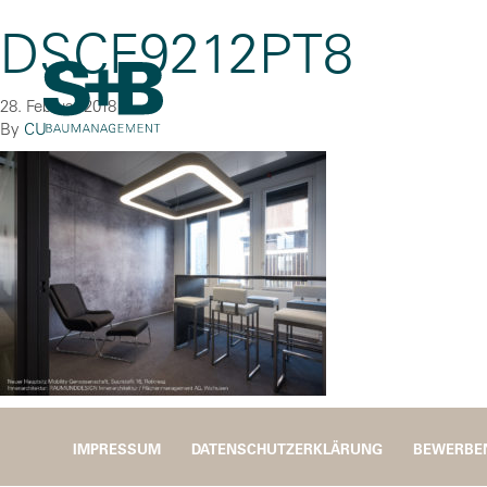
DSCF9212PT8
28. Februar 2018
By
CU
IMPRESSUM
DATENSCHUTZERKLÄRUNG
BEWERBE