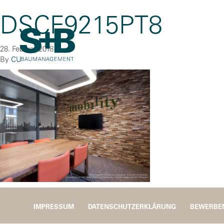
DSCF9215PT8
28. Februar 2018
By
CU
IMPRESSUM
DATENSCHUTZERKLÄRUNG
BEWERBE