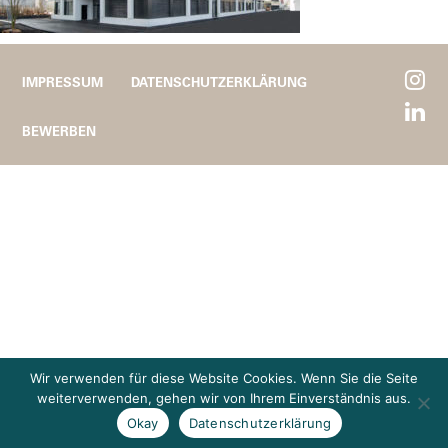
IMPRESSUM
DATENSCHUTZERKLÄRUNG
BEWERBEN
Wir verwenden für diese Website Cookies. Wenn Sie die Seite
weiterverwenden, gehen wir von Ihrem Einverständnis aus.
Okay
Datenschutzerklärung