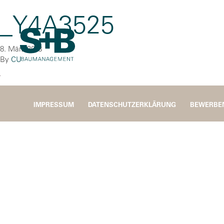
_Y4A3525
8. März 2018
By
CU
IMPRESSUM
DATENSCHUTZERKLÄRUNG
BEWERBE