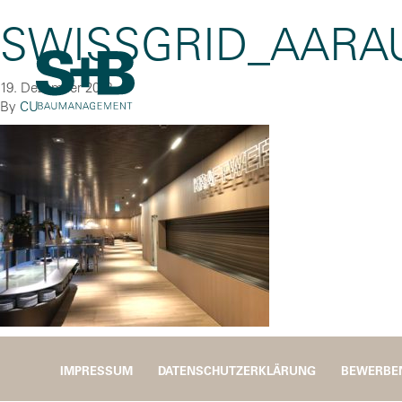
SWISSGRID_AARA
19. Dezember 2018
By
CU
IMPRESSUM
DATENSCHUTZERKLÄRUNG
BEWERBE