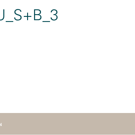
U_S+B_3
N