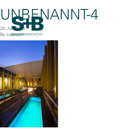
UNBENANNT-4
20. Juni 2016
By
cubetech