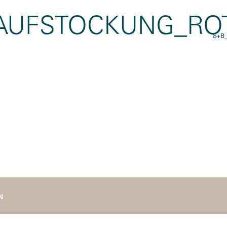
AUFSTOCKUNG_ROT
S+B
N