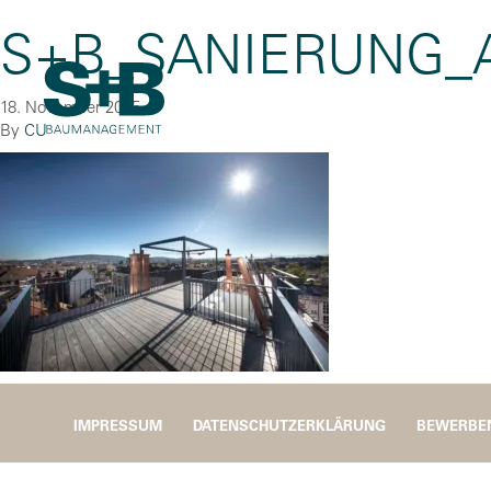
S+B_SANIERUNG_
18. November 2025
By
CU
IMPRESSUM
DATENSCHUTZERKLÄRUNG
BEWERBE