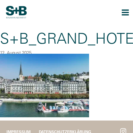
Togg
navi
S+B_GRAND_HOTE
12. August 2025
By
CU
IMPRESSUM
DATENSCHUTZERKLÄRUNG