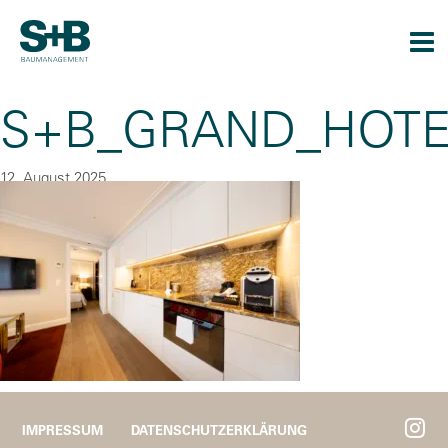
Togg
navi
S+B_GRAND_HOTE
12. August 2025
By
CU
IMPRESSUM
DATENSCHUTZERKLÄRUNG