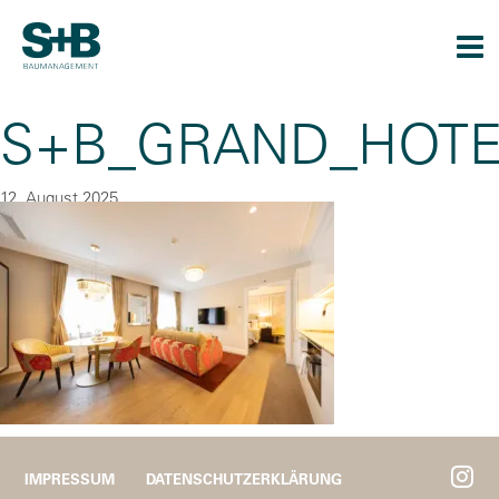
Togg
navi
S+B_GRAND_HOTE
12. August 2025
By
CU
IMPRESSUM
DATENSCHUTZERKLÄRUNG