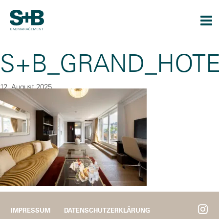
Togg
navi
S+B_GRAND_HOTE
12. August 2025
By
CU
IMPRESSUM
DATENSCHUTZERKLÄRUNG