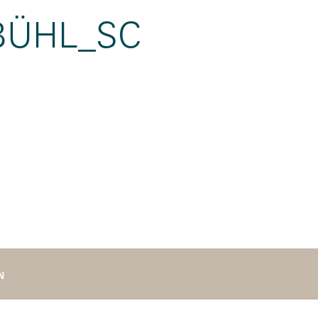
BÜHL_SC
N