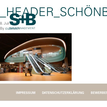
_HEADER_SCHÖN
8. Juli 2016
By
cubetech
IMPRESSUM
DATENSCHUTZERKLÄRUNG
BEWERBE