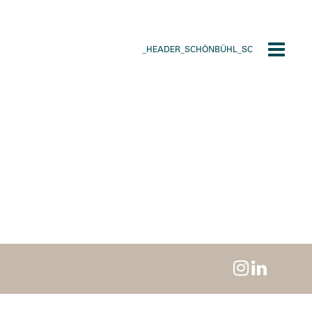
_HEADER_SCHÖNBÜHL_SC
Toggle
navigat