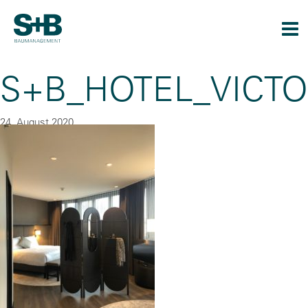
Togg
navi
S+B_HOTEL_VICTO
24. August 2020
By
CU