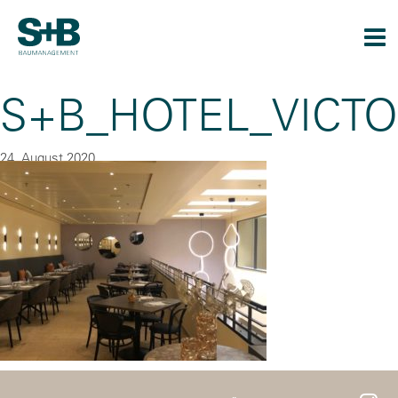
Togg
navi
S+B_HOTEL_VICTO
24. August 2020
By
CU