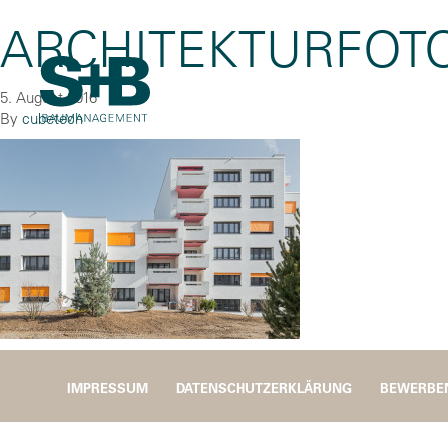
ARCHITEKTURFOT
5. August 2016
By
cubetech
IMPRESSUM
DATENSCHUTZERKLÄRUNG
BEWERBE