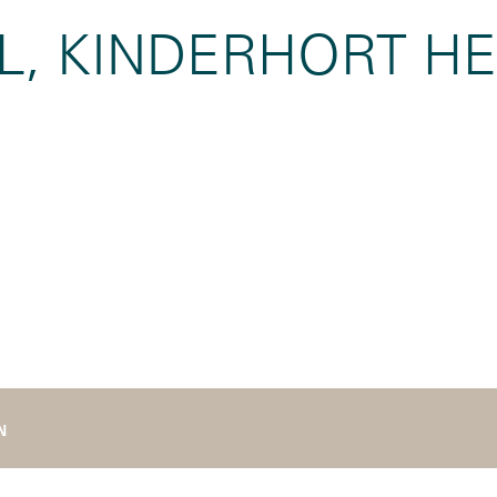
L, KINDERHORT H
N