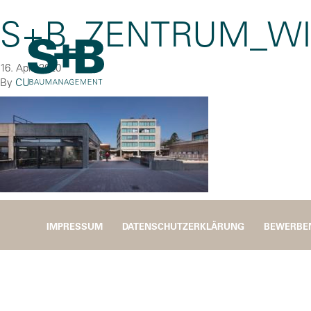
S+B_ZENTRUM_WI
16. April 2020
By
CU
IMPRESSUM
DATENSCHUTZERKLÄRUNG
BEWERBE