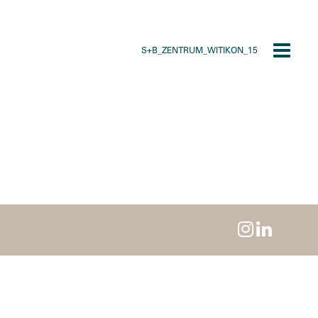
S+B_ZENTRUM_WITIKON_15
Toggle
navigat