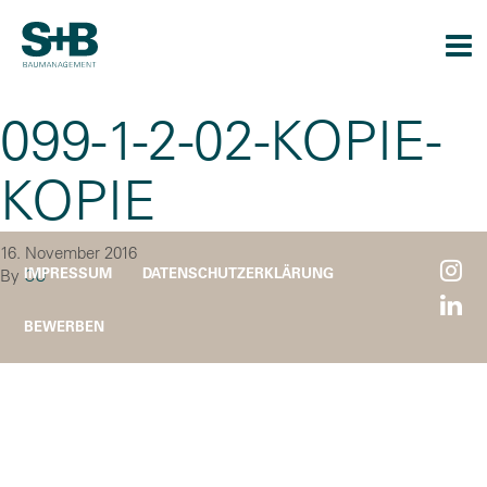
Togg
navi
099-1-2-02-KOPIE-
KOPIE
16. November 2016
IMPRESSUM
DATENSCHUTZERKLÄRUNG
By
CU
BEWERBEN