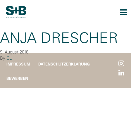
Togg
navi
ANJA DRESCHER
9. August 2018
By
CU
IMPRESSUM
DATENSCHUTZERKLÄRUNG
BEWERBEN