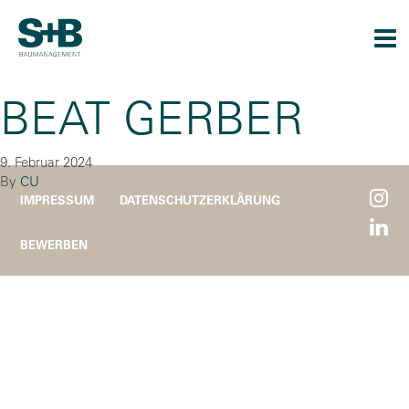
Togg
navi
BEAT GERBER
9. Februar 2024
By
CU
IMPRESSUM
DATENSCHUTZERKLÄRUNG
BEWERBEN