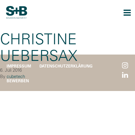
Togg
navi
CHRISTINE
UEBERSAX
IMPRESSUM
DATENSCHUTZERKLÄRUNG
6. Juli 2016
By
cubetech
BEWERBEN