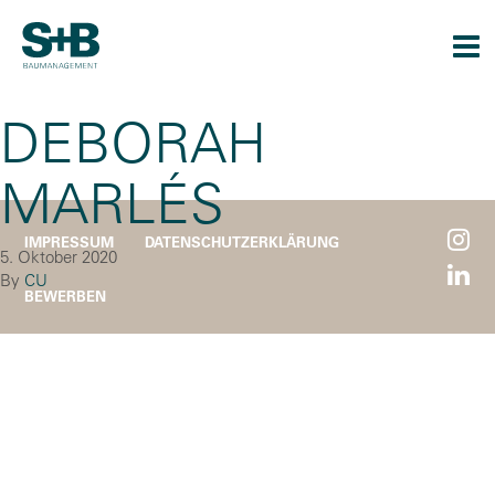
Togg
navi
DEBORAH
MARLÉS
IMPRESSUM
DATENSCHUTZERKLÄRUNG
5. Oktober 2020
By
CU
BEWERBEN