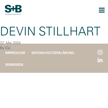
Togg
navi
DEVIN STILLHART
22. Mai 2024
By
CU
IMPRESSUM
DATENSCHUTZERKLÄRUNG
BEWERBEN