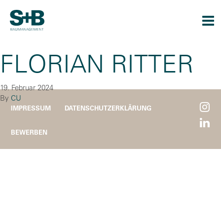
Togg
navi
FLORIAN RITTER
19. Februar 2024
By
CU
IMPRESSUM
DATENSCHUTZERKLÄRUNG
BEWERBEN