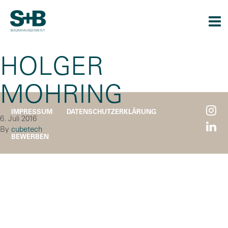
Togg
navi
HOLGER
MOHRING
IMPRESSUM
DATENSCHUTZERKLÄRUNG
6. Juli 2016
By
cubetech
BEWERBEN