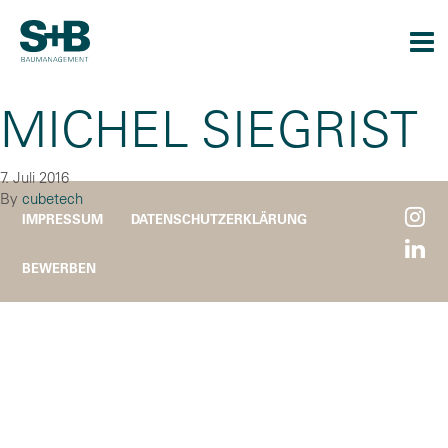
Togg
navi
MICHEL SIEGRIST
7. Juli 2016
By
cubetech
IMPRESSUM
DATENSCHUTZERKLÄRUNG
BEWERBEN