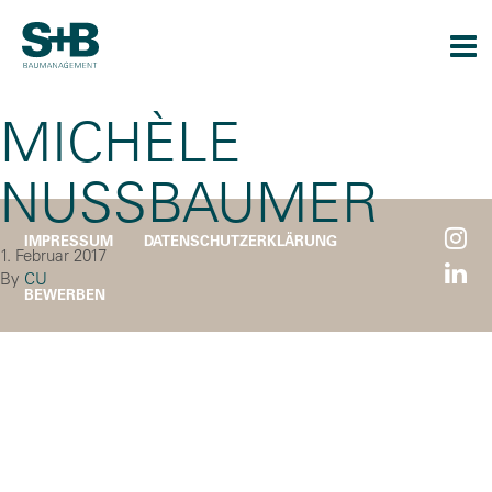
Togg
navi
MICHÈLE
NUSSBAUMER
IMPRESSUM
DATENSCHUTZERKLÄRUNG
1. Februar 2017
By
CU
BEWERBEN