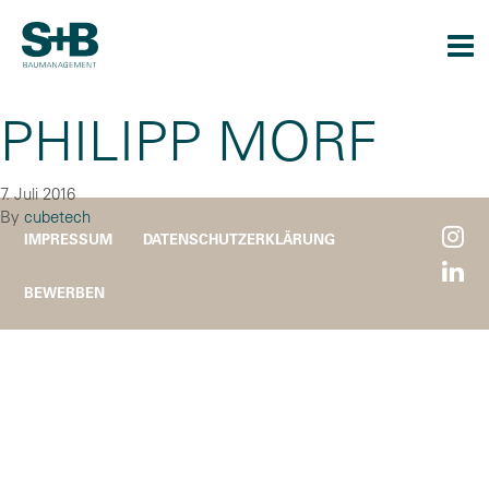
Togg
navi
PHILIPP MORF
7. Juli 2016
By
cubetech
IMPRESSUM
DATENSCHUTZERKLÄRUNG
BEWERBEN