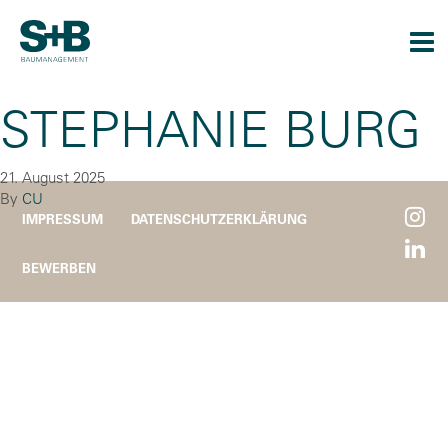
Togg
navi
STEPHANIE BURG
21. August 2025
By
CU
IMPRESSUM
DATENSCHUTZERKLÄRUNG
BEWERBEN