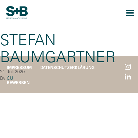
Togg
navi
STEFAN
BAUMGARTNER
IMPRESSUM
DATENSCHUTZERKLÄRUNG
21. Juli 2020
By
CU
BEWERBEN