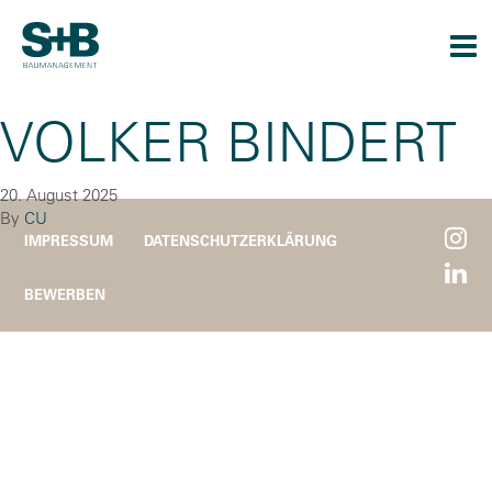
Togg
navi
VOLKER BINDERT
20. August 2025
By
CU
IMPRESSUM
DATENSCHUTZERKLÄRUNG
BEWERBEN