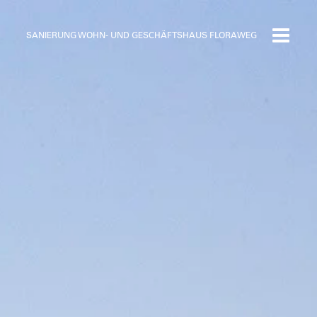
SANIERUNG WOHN- UND GESCHÄFTSHAUS FLORAWEG
Toggle
navigat